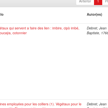
Anterior
1
P
ulo
Autor(es)
taux qui servent a faire des lien : imbire, cipò imbé,
Debret, Jean
oucaÿa, cotonnier
Baptiste, 176
ines employées pour les colliers (1). Végétaux pour le
Debret, Jean