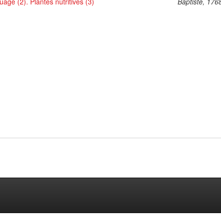
uage (2). Plantes nutritives (3)
Baptiste, 176