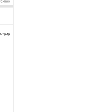
róximo
8-1848