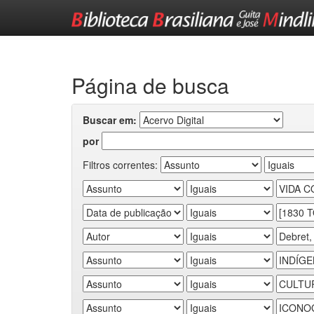
Skip
navigation
Página de busca
Buscar em:
por
Filtros correntes: