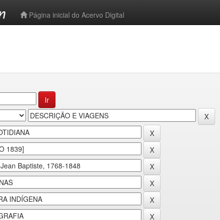
-->
Página inicial do Acervo Digital