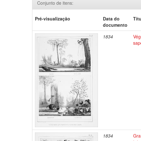
Conjunto de itens:
Pré-visualização
Data do
Tít
documento
1834
Végé
sap
1834
Gra