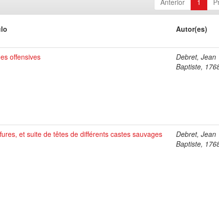
Anterior
1
P
ulo
Autor(es)
es offensives
Debret, Jean
Baptiste, 176
fures, et suite de têtes de différents castes sauvages
Debret, Jean
Baptiste, 176