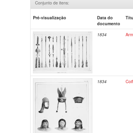
Conjunto de itens:
Pré-visualização
Data do
Tít
documento
1834
Arm
1834
Coif