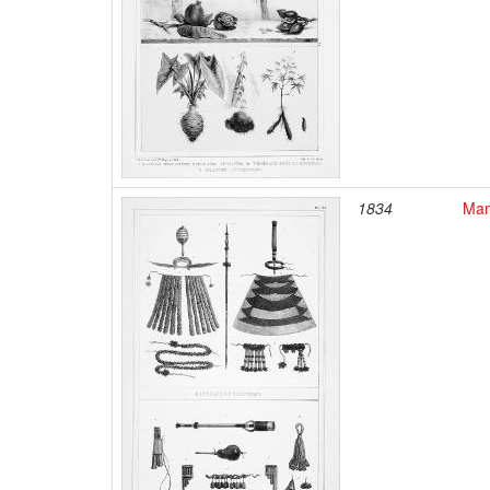
1834
Man