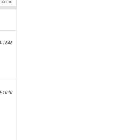
róximo
8-1848
8-1848