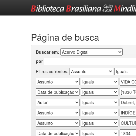
Skip
navigation
Página de busca
Buscar em:
por
Filtros correntes: