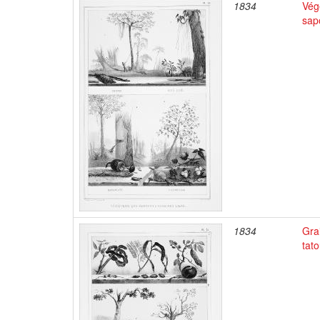
1834
Végé
sap
1834
Gra
tato