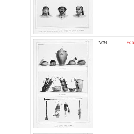
1834
Pot