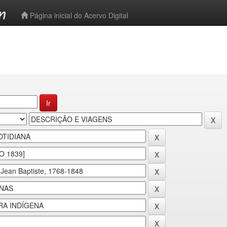
-->
Página inicial do Acervo Digital