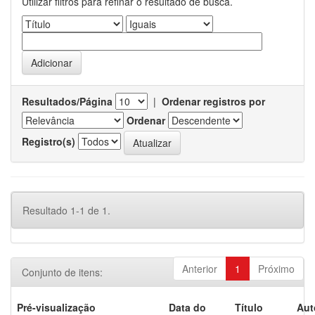
Utilizar filtros para refinar o resultado de busca.
Resultados/Página
|
Ordenar registros por
Ordenar
Registro(s)
Resultado 1-1 de 1.
Anterior
1
Próximo
Conjunto de itens:
Pré-visualização
Data do
Título
Aut