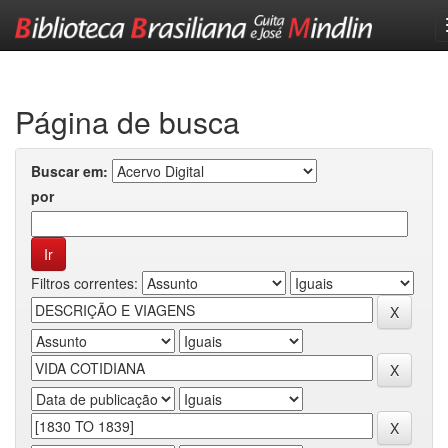
Skip
navigation
Página de busca
Buscar em:
por
Filtros correntes: