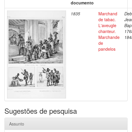
documento
1835
Marchand
Deb
de tabac.
Jea
L'aveugle
Bapt
chanteur.
176
Marchande
184
de
pandelos
Sugestões de pesquisa
Assunto