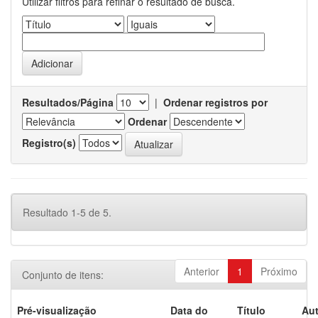
Utilizar filtros para refinar o resultado de busca.
Resultados/Página
|
Ordenar registros por
Ordenar
Registro(s)
Resultado 1-5 de 5.
Anterior
1
Próximo
Conjunto de itens:
Pré-visualização
Data do
Título
Aut