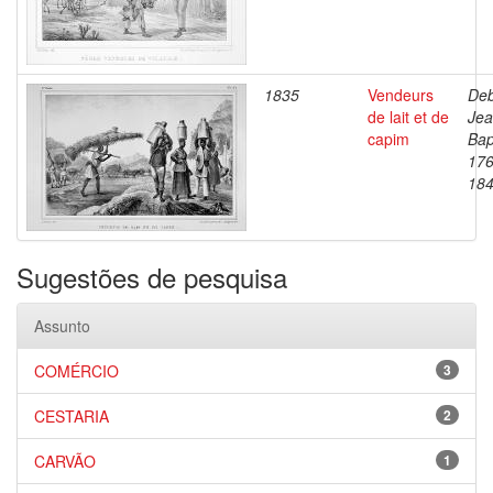
1835
Vendeurs
Deb
de lait et de
Je
capim
Bap
176
18
Sugestões de pesquisa
Assunto
COMÉRCIO
3
CESTARIA
2
CARVÃO
1