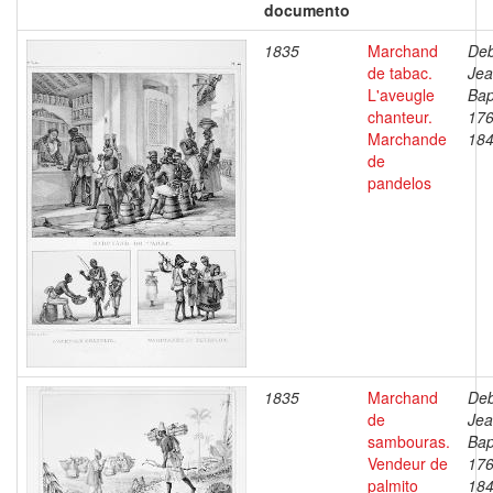
documento
1835
Marchand
Deb
de tabac.
Je
L'aveugle
Bap
chanteur.
176
Marchande
18
de
pandelos
1835
Marchand
Deb
de
Je
sambouras.
Bap
Vendeur de
176
palmito
18