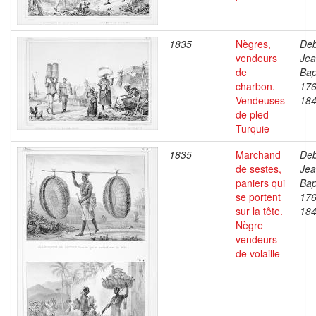
1835
Nègres,
Deb
vendeurs
Je
de
Bap
charbon.
176
Vendeuses
18
de pled
Turquie
1835
Marchand
Deb
de sestes,
Je
paniers qui
Bap
se portent
176
sur la tête.
18
Nègre
vendeurs
de volaille