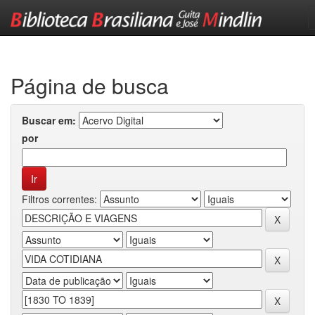
Skip
navigation
Página de busca
Buscar em:
por
Filtros correntes: