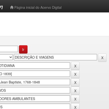
-->
Página inicial do Acervo Digital