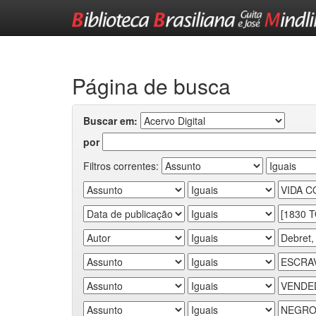
Skip
navigation
Página de busca
Buscar em:
por
Filtros correntes: