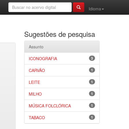
Idioma
Sugestões de pesquisa
Assunto
ICONOGRAFIA
3
CARVÃO
1
LEITE
1
MILHO
1
MÚSICA FOLCLÓRICA
1
TABACO
1