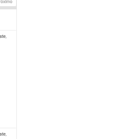
róximo
ste,
ste,