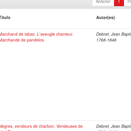
Anterior
1
P
Título
Autor(es)
Marchand de tabac. L'aveugle chanteur.
Debret, Jean Bapti
Marchande de pandelos
1768-1848
Nègres, vendeurs de charbon. Vendeuses de
Debret, Jean Bapti