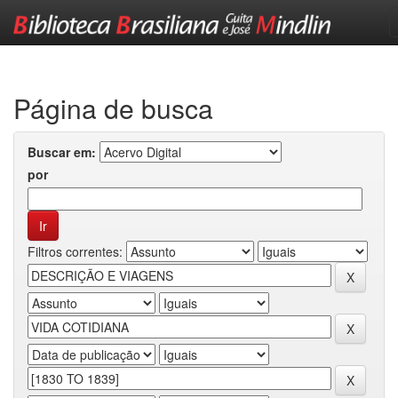
Skip
navigation
Página de busca
Buscar em:
por
Filtros correntes: