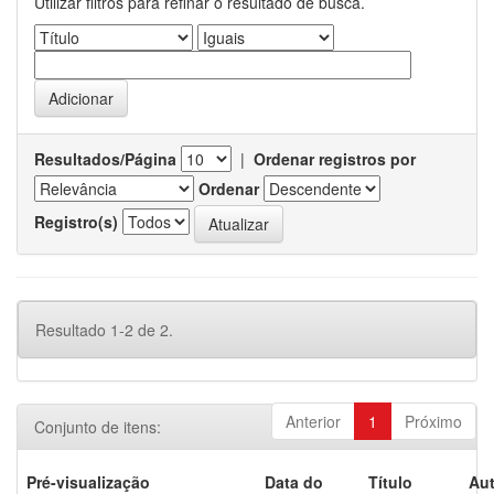
Utilizar filtros para refinar o resultado de busca.
Resultados/Página
|
Ordenar registros por
Ordenar
Registro(s)
Resultado 1-2 de 2.
Anterior
1
Próximo
Conjunto de itens:
Pré-visualização
Data do
Título
Aut