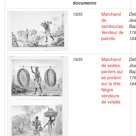
documento
1835
Marchand
Deb
de
Je
sambouras.
Bap
Vendeur de
176
palmito
18
1835
Marchand
Deb
de sestes,
Je
paniers qui
Bap
se portent
176
sur la tête.
18
Nègre
vendeurs
de volaille