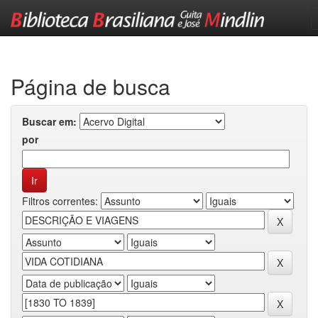
Skip
navigation
Página de busca
Buscar em:
por
Filtros correntes: