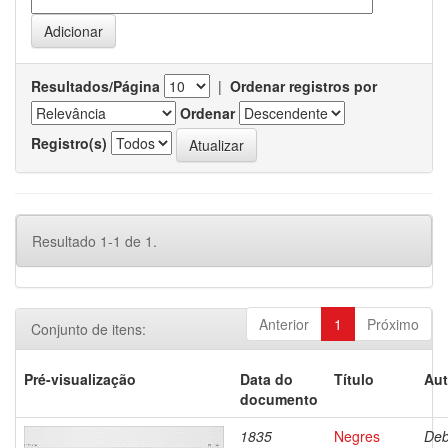
Resultados/Página
|
Ordenar registros por
Ordenar
Registro(s)
Resultado 1-1 de 1.
Anterior
1
Próximo
Conjunto de itens:
Pré-visualização
Data do
Título
Aut
documento
1835
Negres
Deb