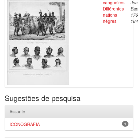
cangueiros.
Jea
Différentes
Bap
nations
176
nègres
184
Sugestões de pesquisa
Assunto
ICONOGRAFIA
1