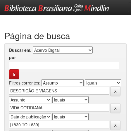
Skip
navigation
Página de busca
Buscar em:
por
Filtros correntes: