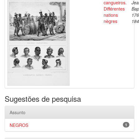
cangueiros.
Jea
Différentes
Bap
nations
176
nègres
184
Sugestões de pesquisa
Assunto
NEGROS
1