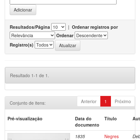
Resultados/Página
|
Ordenar registros por
Ordenar
Registro(s)
Resultado 1-1 de 1.
Anterior
1
Próximo
Conjunto de itens:
Pré-visualização
Data do
Título
Aut
documento
1835
Negres
Deb