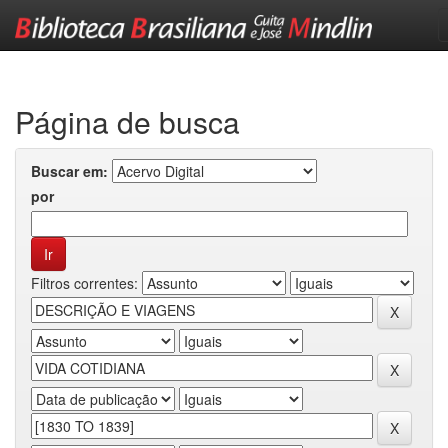
Skip
navigation
Página de busca
Buscar em:
por
Filtros correntes: