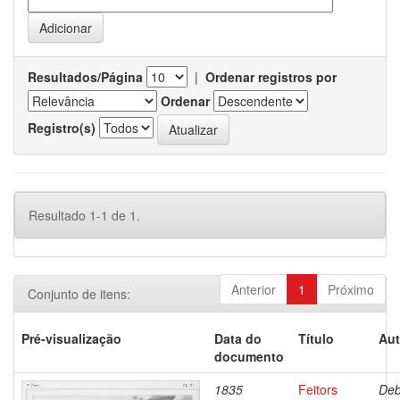
Resultados/Página
|
Ordenar registros por
Ordenar
Registro(s)
Resultado 1-1 de 1.
Anterior
1
Próximo
Conjunto de itens:
Pré-visualização
Data do
Título
Aut
documento
1835
Feitors
Deb