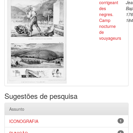
corrigeant
Jea
des
Bap
negres.
176
Camp
184
nocturne
de
vouyageurs
Sugestões de pesquisa
Assunto
ICONOGRAFIA
1