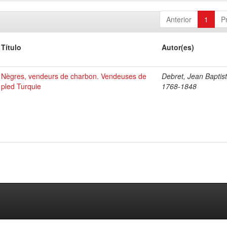
Anterior
1
P
Título
Autor(es)
Nègres, vendeurs de charbon. Vendeuses de
Debret, Jean Baptist
pled Turquie
1768-1848