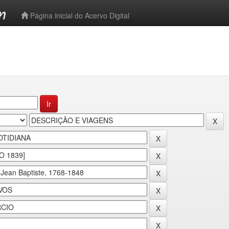
-->
Página inicial do Acervo Digital