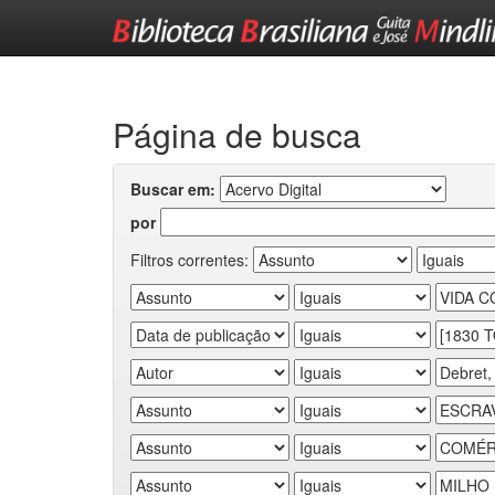
Skip
navigation
Página de busca
Buscar em:
por
Filtros correntes: