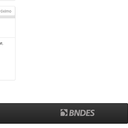
róximo
e,