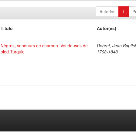
Anterior
1
P
Título
Autor(es)
Nègres, vendeurs de charbon. Vendeuses de
Debret, Jean Baptist
pled Turquie
1768-1848