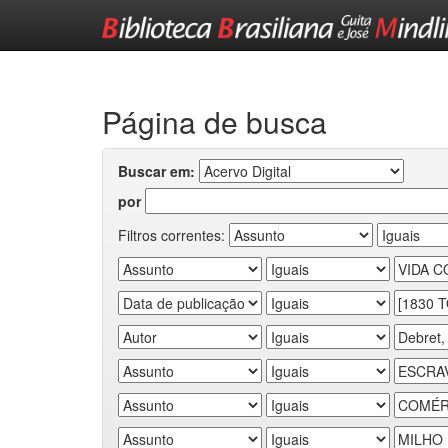
Skip
navigation
Página de busca
Buscar em:
por
Filtros correntes: