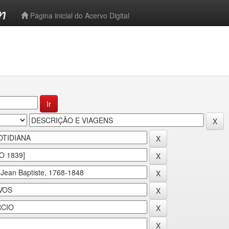
-->
Página inicial do Acervo Digital