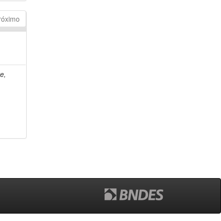
róximo
e,