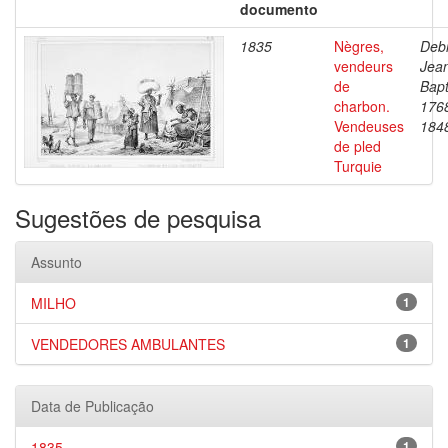
documento
1835
Nègres,
Debr
vendeurs
Jea
de
Bapt
charbon.
176
Vendeuses
184
de pled
Turquie
Sugestões de pesquisa
Assunto
MILHO
1
VENDEDORES AMBULANTES
1
Data de Publicação
1835
1