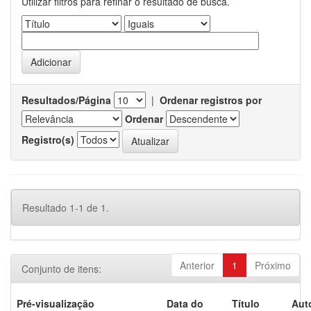
Utilizar filtros para refinar o resultado de busca.
Resultados/Página
|
Ordenar registros por
Ordenar
Registro(s)
Resultado 1-1 de 1.
Anterior
1
Próximo
Conjunto de itens:
Pré-visualização
Data do
Título
Aut