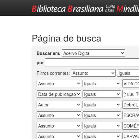
Skip
navigation
Página de busca
Buscar em:
por
Filtros correntes: