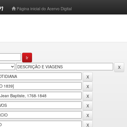
-->
Página inicial do Acervo Digital