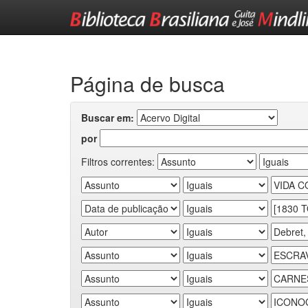
Skip
navigation
Página de busca
Buscar em:
por
Filtros correntes: