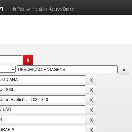
-->
Página inicial do Acervo Digital