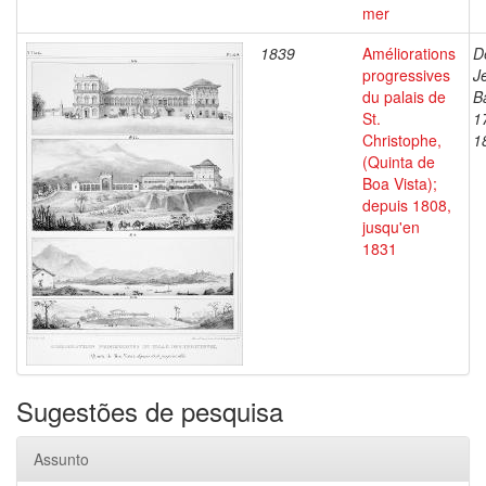
mer
1839
Améliorations
D
progressives
J
du palais de
B
St.
1
Christophe,
1
(Quinta de
Boa Vista);
depuis 1808,
jusqu'en
1831
Sugestões de pesquisa
Assunto