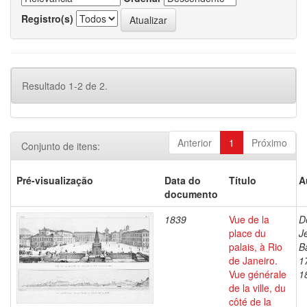
Registro(s)
Resultado 1-2 de 2.
Anterior
1
Próximo
Conjunto de itens:
Pré-visualização
Data do
Título
A
documento
1839
Vue de la
D
place du
J
palais, à Rio
B
de Janeiro.
1
Vue générale
1
de la ville, du
côté de la