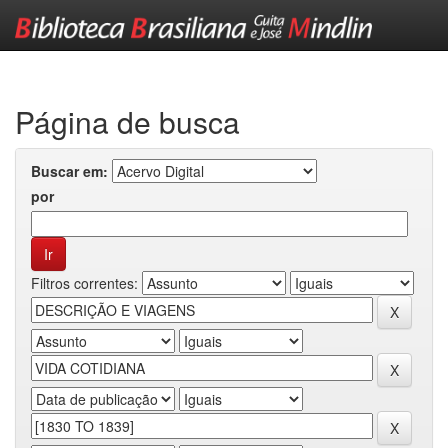
Skip
navigation
Página de busca
Buscar em:
por
Filtros correntes: