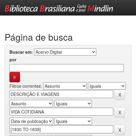
Skip
navigation
Página de busca
Buscar em:
por
Filtros correntes: