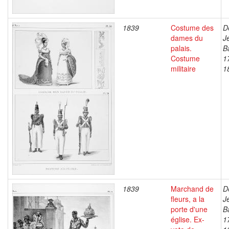
1839
Costume des
D
dames du
J
palais.
B
Costume
1
militaire
1
1839
Marchand de
D
fleurs, a la
J
porte d'une
B
église. Ex-
1