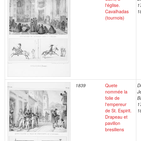
l'église.
1
Cavalhadas
1
(tournois)
1839
Quete
D
nommée la
J
folie de
B
l'empereur
1
de St. Espirit.
1
Drapeau et
pavillon
bresiliens