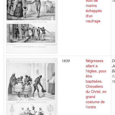
voto de
1
marins
échappés
d'un
naufrage
1839
Négresses
D
allant a
J
l'église, pour
B
être
1
baptisées.
1
Chevaliers
du Christ, en
grand
costume de
l'ordre