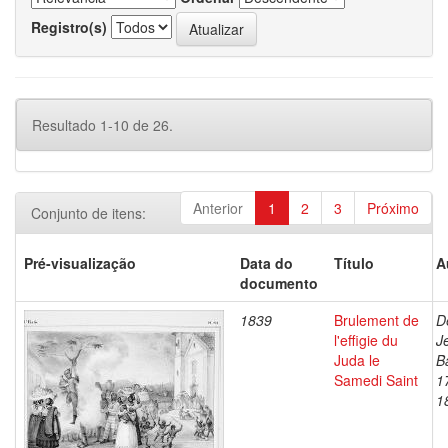
Registro(s)
Resultado 1-10 de 26.
Anterior
1
2
3
Próximo
Conjunto de itens:
Pré-visualização
Data do
Título
A
documento
1839
Brulement de
D
l'effigie du
J
Juda le
B
Samedi Saint
1
1