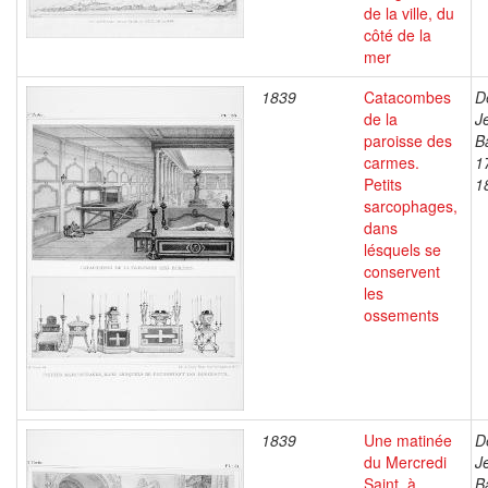
de la ville, du
côté de la
mer
1839
Catacombes
D
de la
J
paroisse des
B
carmes.
1
Petits
1
sarcophages,
dans
lésquels se
conservent
les
ossements
1839
Une matinée
D
du Mercredi
J
Saint, à
B