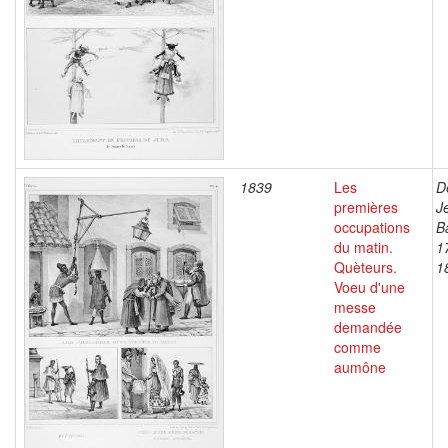
1839
Les
D
premières
J
occupations
B
du matin.
1
Quèteurs.
1
Voeu d'une
messe
demandée
comme
aumône