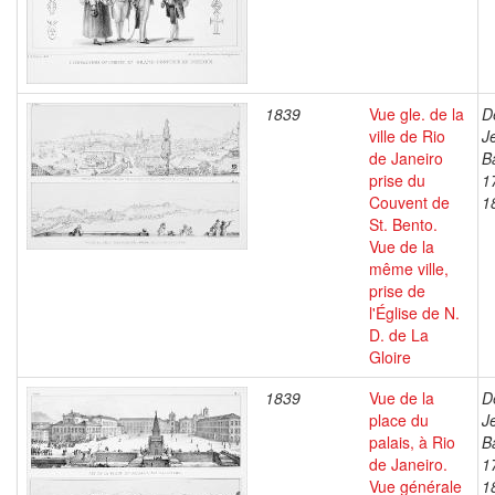
1839
Vue gle. de la
D
ville de Rio
J
de Janeiro
B
prise du
1
Couvent de
1
St. Bento.
Vue de la
même ville,
prise de
l'Église de N.
D. de La
Gloire
1839
Vue de la
D
place du
J
palais, à Rio
B
de Janeiro.
1
Vue générale
1