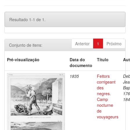
Resultado 1-1 de 1.
Anterior
1
Próximo
Conjunto de itens:
Pré-visualização
Data do
Título
Aut
documento
1835
Feitors
Deb
corrigeant
Jea
des
Bap
negres.
176
Camp
184
nocturne
de
vouyageurs