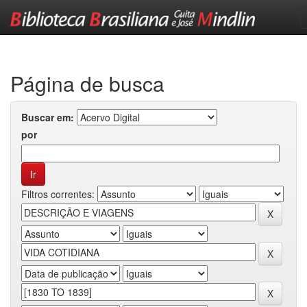
Skip
navigation
Página de busca
Buscar em:
por
Filtros correntes: