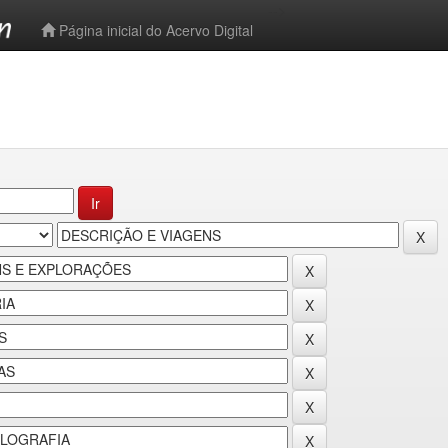
-->
Página inicial do Acervo Digital