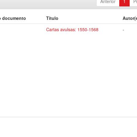
Anterior
1
P
o documento
Título
Autor(
Cartas avulsas: 1550-1568
-