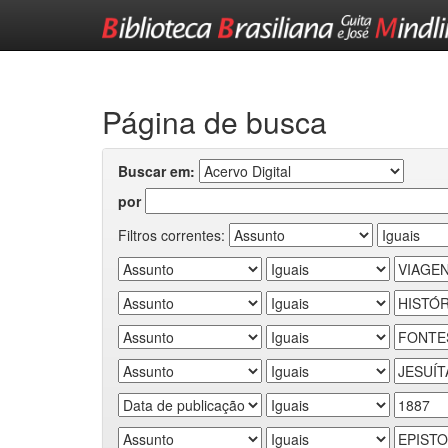
Skip
navigation
Página de busca
Buscar em:
por
Filtros correntes: