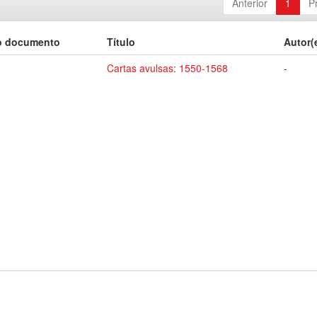
Anterior
1
P
o documento
Título
Autor(
Cartas avulsas: 1550-1568
-