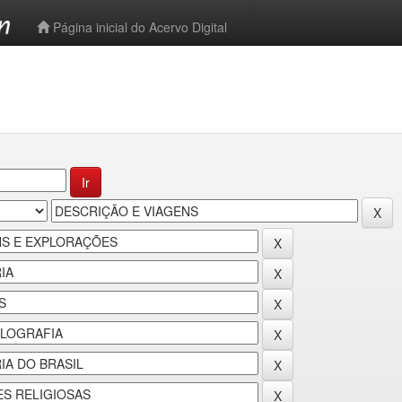
-->
Página inicial do Acervo Digital