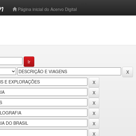
-->
Página inicial do Acervo Digital