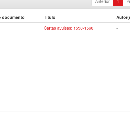
Anterior
1
P
o documento
Título
Autor(
Cartas avulsas: 1550-1568
-