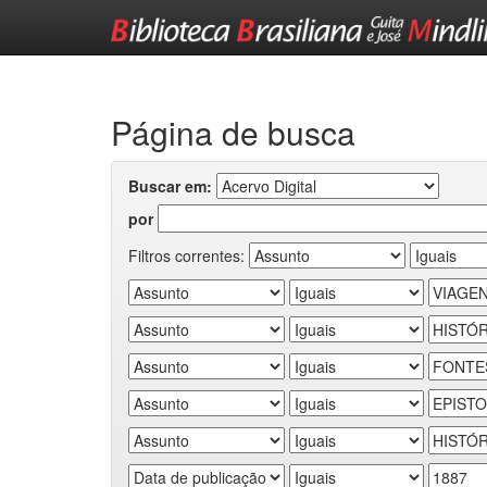
Skip
navigation
Página de busca
Buscar em:
por
Filtros correntes: