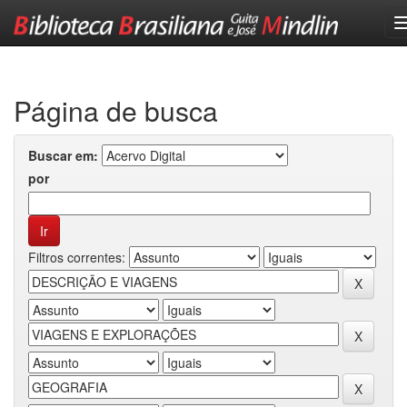
Skip
navigation
Página de busca
Buscar em:
por
Filtros correntes: