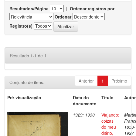
Resultados/Página
|
Ordenar registros por
Ordenar
Registro(s)
Resultado 1-1 de 1.
Anterior
1
Próximo
Conjunto de itens:
Pré-visualização
Data do
Título
Autor
documento
1929; 1930
Viajando:
Marti
coizas
Franci
do meu
1853-
diário,
1927