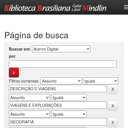
Skip
navigation
Página de busca
Buscar em:
por
Filtros correntes: