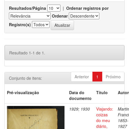
Resultados/Página
|
Ordenar registros por
Ordenar
Registro(s)
Resultado 1-1 de 1.
Anterior
1
Próximo
Conjunto de itens:
Pré-visualização
Data do
Título
Autor
documento
1929; 1930
Viajando:
Marti
coizas
Franci
do meu
1853-
diário,
1927