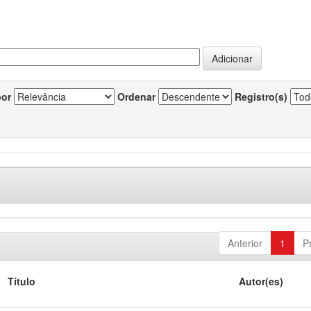
por
Ordenar
Registro(s)
Anterior
1
P
Título
Autor(es)