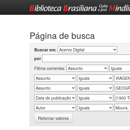
Skip
navigation
Página de busca
Buscar em:
por
Filtros correntes:
Retornar valores