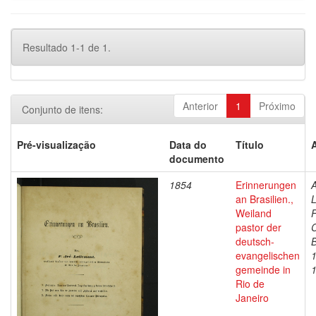
Resultado 1-1 de 1.
Anterior
1
Próximo
Conjunto de itens:
Pré-visualização
Data do
Título
documento
1854
Erinnerungen
A
an Brasilien.,
L
Weiland
F
pastor der
C
deutsch-
B
evangelischen
gemeinde in
Rio de
Janeiro