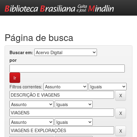
Skip
navigation
Página de busca
Buscar em:
por
Filtros correntes: