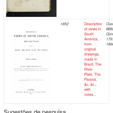
1852
Description
Ous
of views in
Will
South
Gore
America,
179
from
186
original
drawings,
made in
Brazil, The
River
Plate, The
Paraná,
&c. &c.,
with
notes...
Sugestões de pesquisa