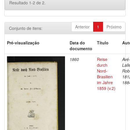
Resultado 1-2 de 2.
Anterior
1
Próximo
Conjunto de itens:
Pré-visualização
Data do
Título
Aut
documento
1860
Reise
Avé
durch
Lall
Nord-
Robe
Brasilien
181
im Jahre
188
1859 (v.2)