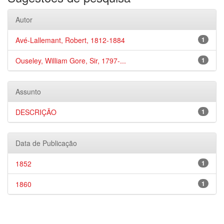
Autor
Avé-Lallemant, Robert, 1812-1884
1
Ouseley, William Gore, Sir, 1797-...
1
Assunto
DESCRIÇÃO
1
Data de Publicação
1852
1
1860
1