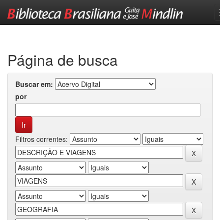
Skip
navigation
Página de busca
Buscar em:
por
Filtros correntes: