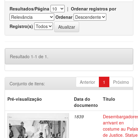
Resultados/Página
|
Ordenar registros por
Ordenar
Registro(s)
Resultado 1-1 de 1.
Anterior
1
Próximo
Conjunto de itens:
Pré-visualização
Data do
Título
documento
1839
Desembargadore
arrivant en
costume au Palai
de Justice. Statue