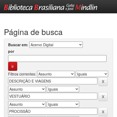
Skip
navigation
Página de busca
Buscar em:
por
Filtros correntes: