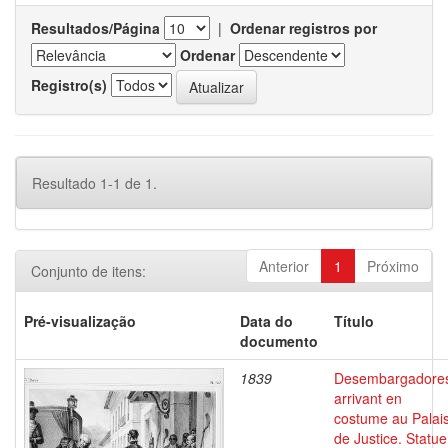
Resultados/Página
|
Ordenar registros por
Ordenar
Registro(s)
Resultado 1-1 de 1.
Anterior
1
Próximo
Conjunto de itens:
Pré-visualização
Data do
Título
documento
1839
Desembargadore
arrivant en
costume au Palai
de Justice. Statue