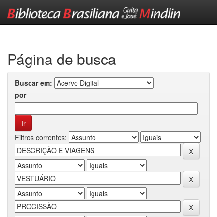
Skip
navigation
Página de busca
Buscar em:
por
Filtros correntes: