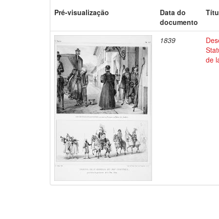
Pré-visualização
Data do
Títu
documento
1839
Dese
Stat
de l