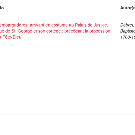
lo
Autor(
mbargadores, arrivant en costume au Palais de Justice.
Debret,
ue de St. George et son cortege : précédant la procession
Baptist
a Fête-Dieu
1768-1