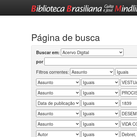
Skip
navigation
Página de busca
Buscar em:
por
Filtros correntes: