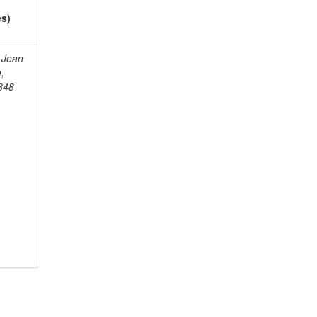
es)
 Jean
e,
848