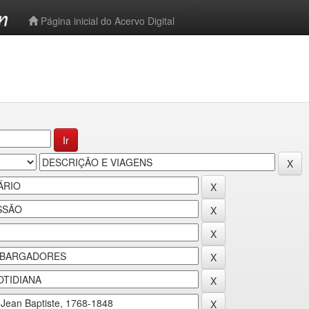
-->
Página inicial do Acervo Digital