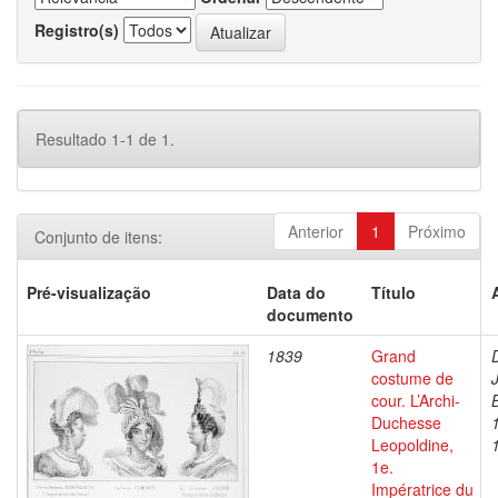
Registro(s)
Resultado 1-1 de 1.
Anterior
1
Próximo
Conjunto de itens:
Pré-visualização
Data do
Título
documento
1839
Grand
costume de
cour. L’Archi-
Duchesse
Leopoldine,
1e.
Impératrice du