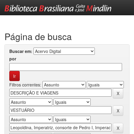
Skip
navigation
Página de busca
Buscar em:
por
Filtros correntes: