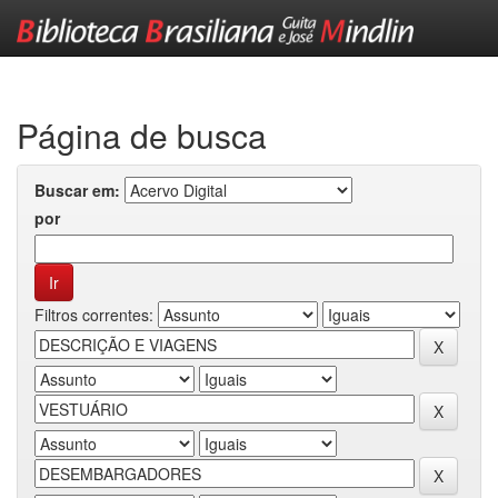
Skip
navigation
Página de busca
Buscar em:
por
Filtros correntes: