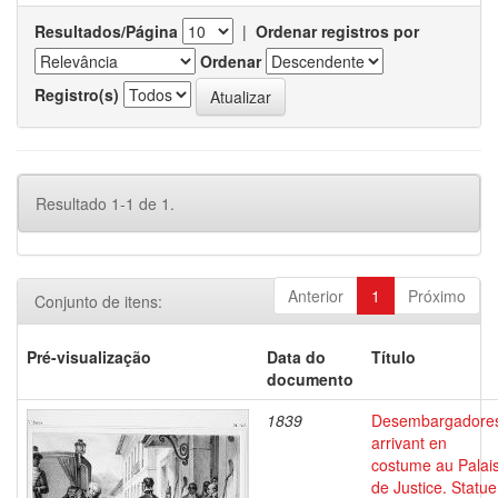
Resultados/Página
|
Ordenar registros por
Ordenar
Registro(s)
Resultado 1-1 de 1.
Anterior
1
Próximo
Conjunto de itens:
Pré-visualização
Data do
Título
documento
1839
Desembargadore
arrivant en
costume au Palai
de Justice. Statue