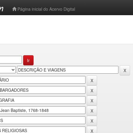
-->
Página inicial do Acervo Digital