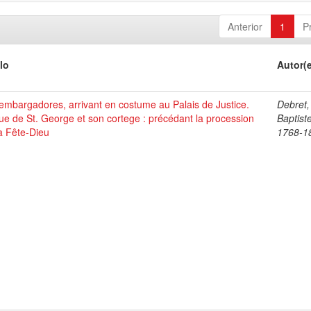
Anterior
1
P
lo
Autor(
mbargadores, arrivant en costume au Palais de Justice.
Debret,
ue de St. George et son cortege : précédant la procession
Baptist
a Fête-Dieu
1768-1