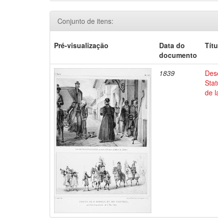
Conjunto de itens:
Pré-visualização
Data do
Títu
documento
1839
Dese
Stat
de l