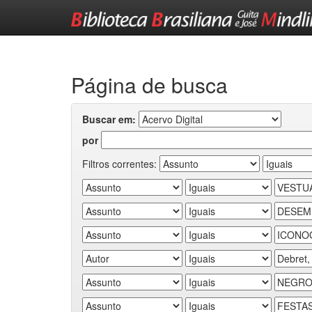
Skip
navigation
Página de busca
Buscar em:
por
Filtros correntes: