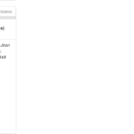
róximo
es)
 Jean
e,
848