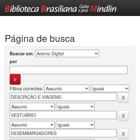
Skip
navigation
Página de busca
Buscar em:
por
Filtros correntes: