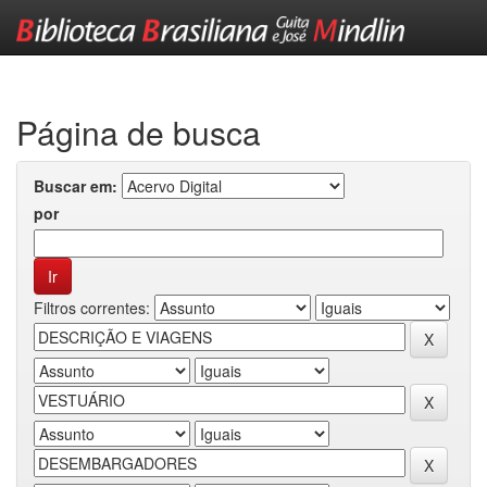
Skip
navigation
Página de busca
Buscar em:
por
Filtros correntes: