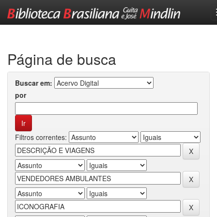
Skip
navigation
Página de busca
Buscar em:
por
Filtros correntes: