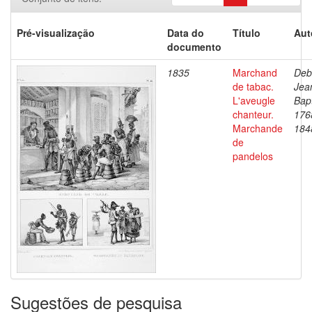
Pré-visualização
Data do
Título
Aut
documento
1835
Marchand
Deb
de tabac.
Jea
L'aveugle
Bapt
chanteur.
176
Marchande
184
de
pandelos
Sugestões de pesquisa