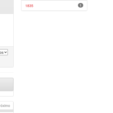
1835
1
róximo