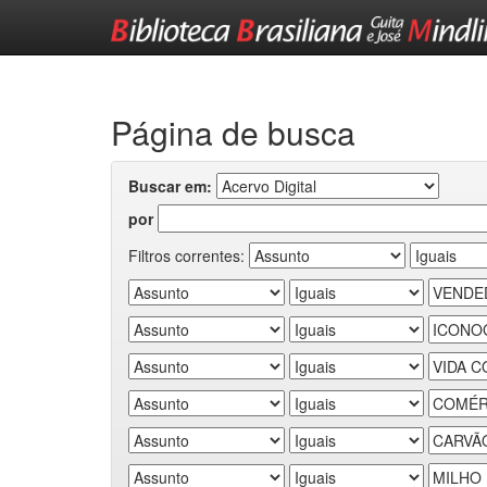
Skip
navigation
Página de busca
Buscar em:
por
Filtros correntes: