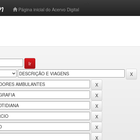
-->
Página inicial do Acervo Digital