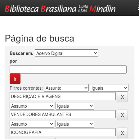
Skip
navigation
Página de busca
Buscar em:
por
Filtros correntes: