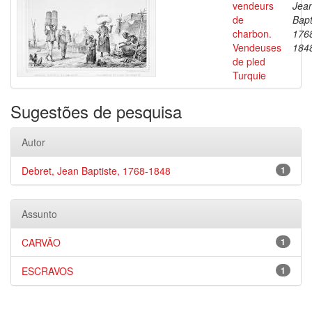
vendeurs
Jea
de
Bapt
charbon.
176
Vendeuses
184
de pled
Turquie
Sugestões de pesquisa
Autor
Debret, Jean Baptiste, 1768-1848
1
Assunto
CARVÃO
1
ESCRAVOS
1