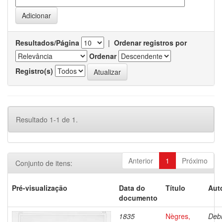
Resultados/Página
|
Ordenar registros por
Ordenar
Registro(s)
Resultado 1-1 de 1.
Anterior
1
Próximo
Conjunto de itens:
Pré-visualização
Data do
Título
Aut
documento
1835
Nègres,
Debr