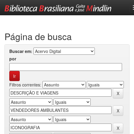
Skip
navigation
Página de busca
Buscar em:
por
Filtros correntes: