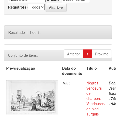
Registro(s)
Resultado 1-1 de 1.
Anterior
1
Próximo
Conjunto de itens:
Pré-visualização
Data do
Título
Aut
documento
1835
Nègres,
Debr
vendeurs
Jea
de
Bapt
charbon.
176
Vendeuses
184
de pled
Turquie