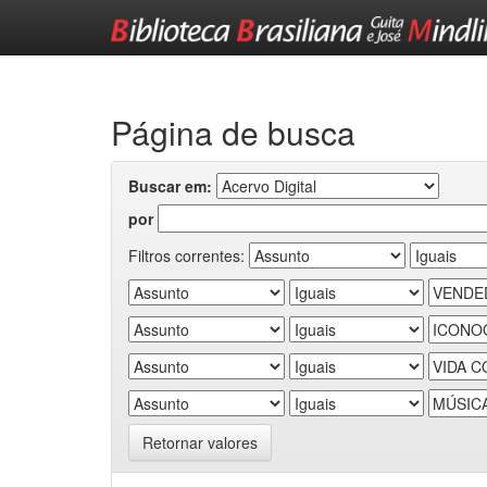
Skip
navigation
Página de busca
Buscar em:
por
Filtros correntes:
Retornar valores