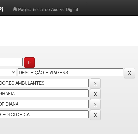
-->
Página inicial do Acervo Digital