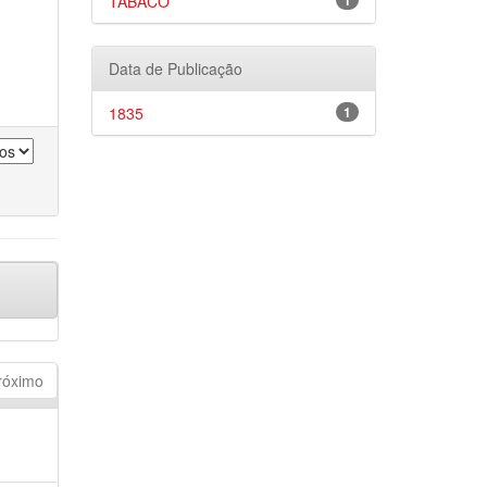
TABACO
1
Data de Publicação
1835
1
róximo