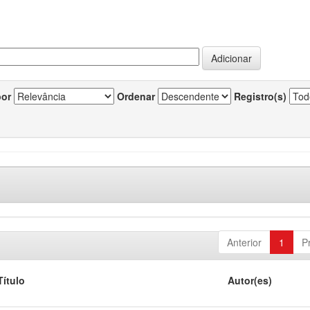
por
Ordenar
Registro(s)
Anterior
1
P
Título
Autor(es)