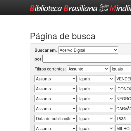
Skip
navigation
Página de busca
Buscar em:
por
Filtros correntes: