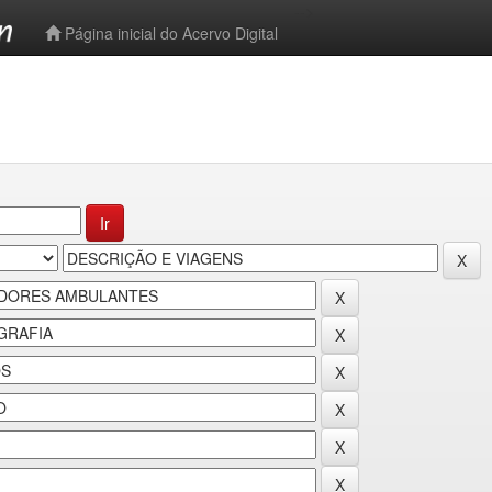
-->
Página inicial do Acervo Digital