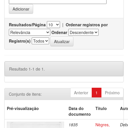
Resultados/Página
|
Ordenar registros por
Ordenar
Registro(s)
Resultado 1-1 de 1.
Anterior
1
Próximo
Conjunto de itens:
Pré-visualização
Data do
Título
Aut
documento
1835
Nègres,
Debr