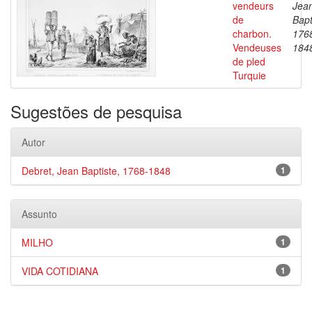
vendeurs
Jea
de
Bapt
charbon.
176
Vendeuses
184
de pled
Turquie
Sugestões de pesquisa
Autor
Debret, Jean Baptiste, 1768-1848
1
Assunto
MILHO
1
VIDA COTIDIANA
1