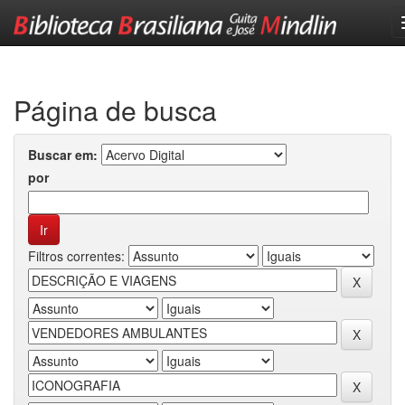
Skip
navigation
Página de busca
Buscar em:
por
Filtros correntes: