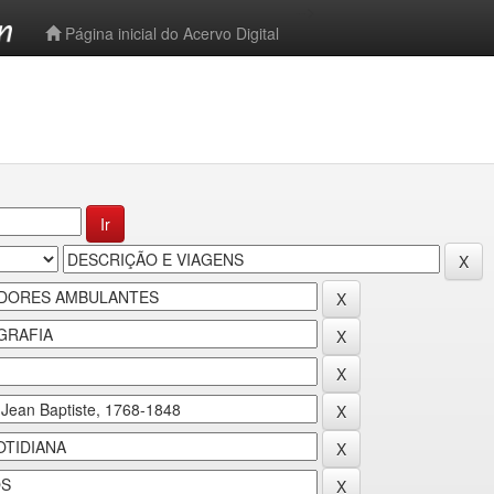
-->
Página inicial do Acervo Digital