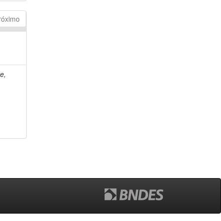
róximo
e,