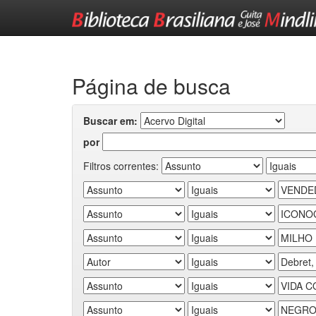
Skip
navigation
Página de busca
Buscar em:
por
Filtros correntes: