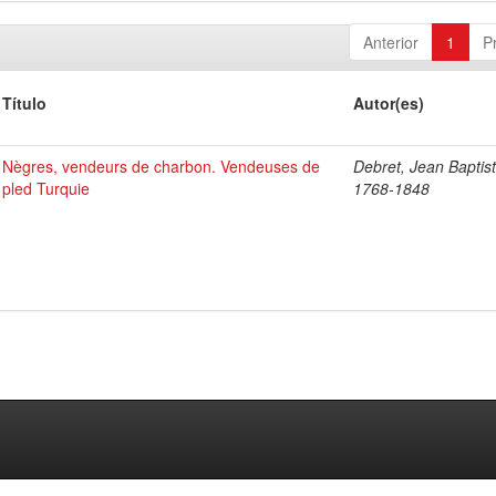
Anterior
1
P
Título
Autor(es)
Nègres, vendeurs de charbon. Vendeuses de
Debret, Jean Baptist
pled Turquie
1768-1848