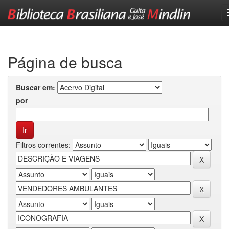
Skip
navigation
Página de busca
Buscar em:
por
Filtros correntes: