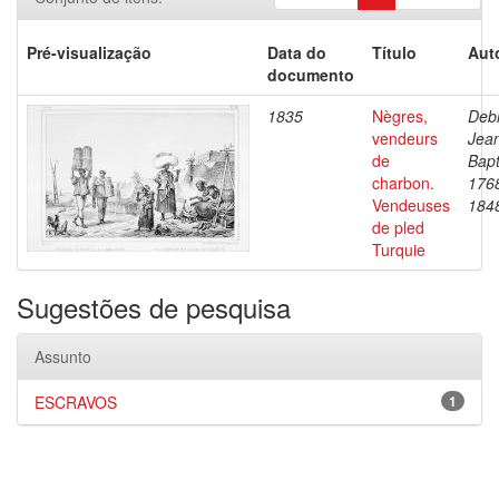
Pré-visualização
Data do
Título
Aut
documento
1835
Nègres,
Debr
vendeurs
Jea
de
Bapt
charbon.
176
Vendeuses
184
de pled
Turquie
Sugestões de pesquisa
Assunto
ESCRAVOS
1