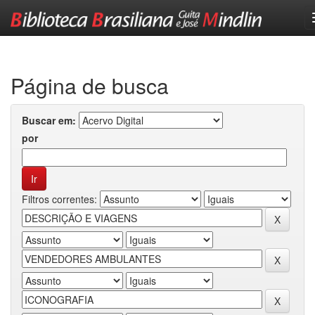
Skip
navigation
Página de busca
Buscar em:
por
Filtros correntes: