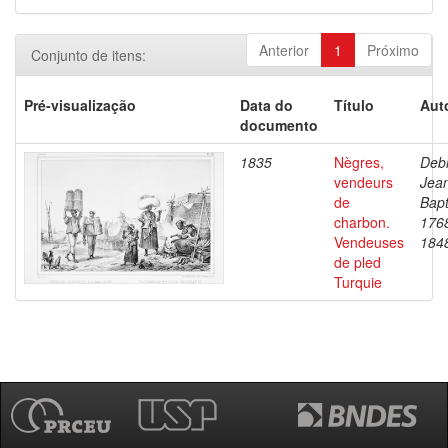
Anterior
1
Próximo
Conjunto de itens:
Pré-visualização
Data do
Título
Aut
documento
1835
Nègres,
Debr
vendeurs
Jea
de
Bapt
charbon.
176
Vendeuses
184
de pled
Turquie