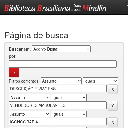
Skip
navigation
Página de busca
Buscar em:
por
Filtros correntes: