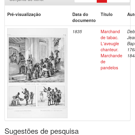
Pré-visualização
Data do
Título
Aut
documento
1835
Marchand
Deb
de tabac.
Jea
L'aveugle
Bapt
chanteur.
176
Marchande
184
de
pandelos
Sugestões de pesquisa