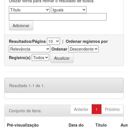
Utilizar filtros para refinar o resultado de busca.
Resultados/Página
|
Ordenar registros por
Ordenar
Registro(s)
Resultado 1-1 de 1.
Anterior
1
Próximo
Conjunto de itens:
Pré-visualização
Data do
Título
Aut