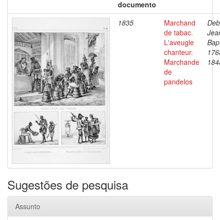
documento
1835
Marchand
Deb
de tabac.
Jea
L'aveugle
Bapt
chanteur.
176
Marchande
184
de
pandelos
Sugestões de pesquisa
Assunto