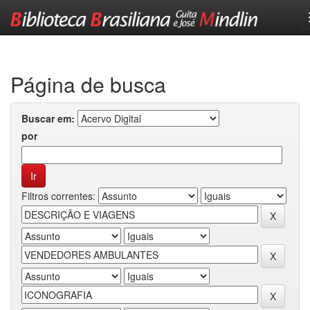
Skip
navigation
Página de busca
Buscar em:
por
Filtros correntes: