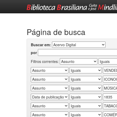
Skip
navigation
Página de busca
Buscar em:
por
Filtros correntes: