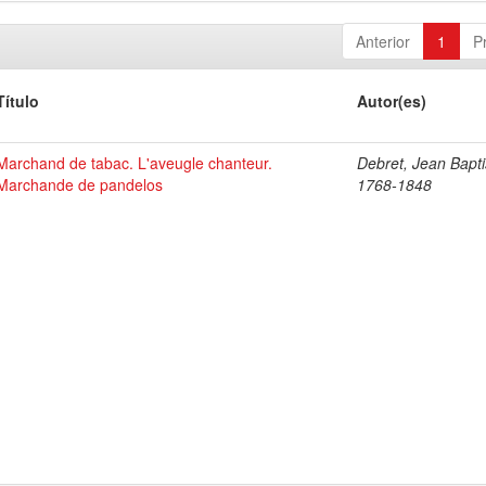
Anterior
1
P
Título
Autor(es)
Marchand de tabac. L'aveugle chanteur.
Debret, Jean Bapti
Marchande de pandelos
1768-1848