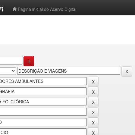
-->
Página inicial do Acervo Digital