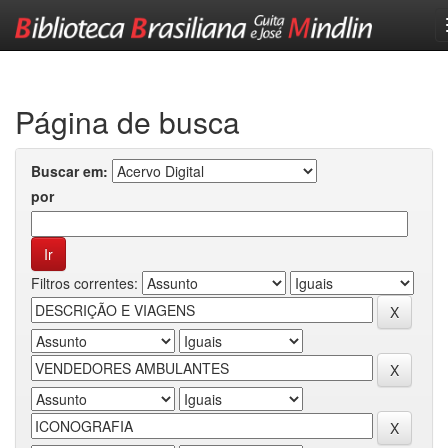
Skip
navigation
Página de busca
Buscar em:
por
Filtros correntes: