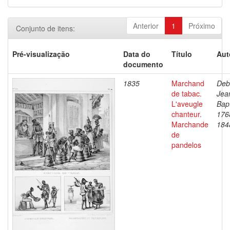
Anterior
1
Próximo
Conjunto de itens:
Pré-visualização
Data do
Título
Aut
documento
1835
Marchand
Deb
de tabac.
Jea
L'aveugle
Bapt
chanteur.
176
Marchande
184
de
pandelos