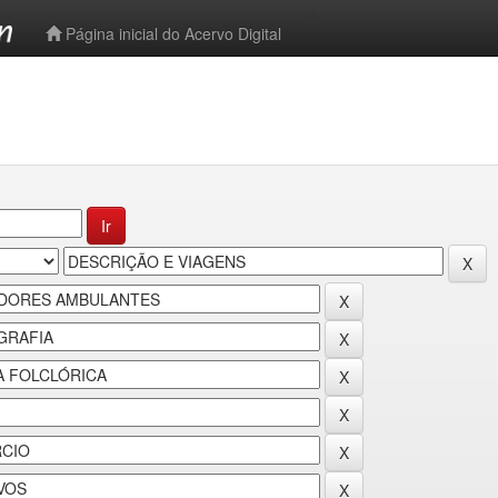
-->
Página inicial do Acervo Digital