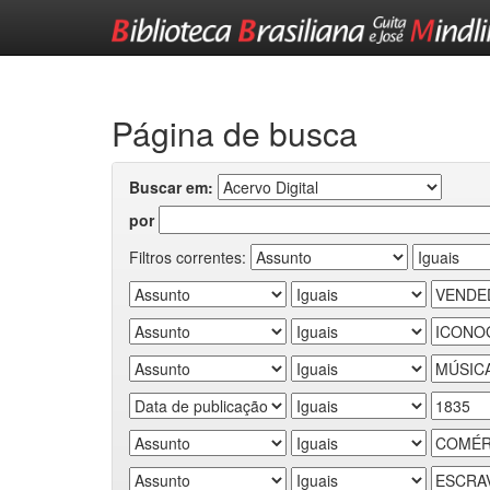
Skip
navigation
Página de busca
Buscar em:
por
Filtros correntes: