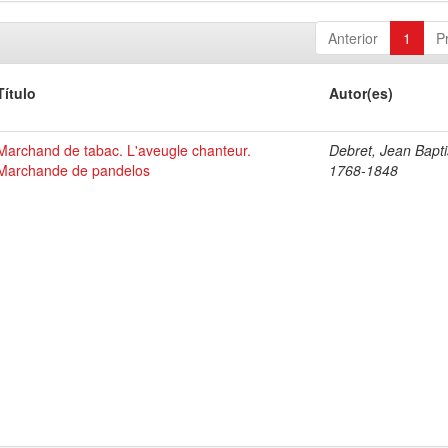
Anterior
1
P
Título
Autor(es)
Marchand de tabac. L'aveugle chanteur.
Debret, Jean Bapti
Marchande de pandelos
1768-1848