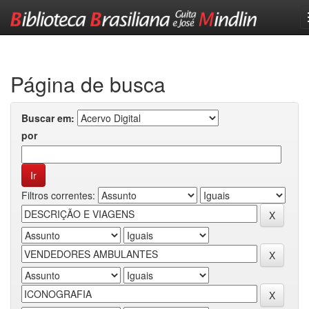
Skip
navigation
Página de busca
Buscar em:
por
Filtros correntes: