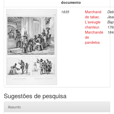
documento
1835
Marchand
Deb
de tabac.
Jea
L'aveugle
Bapt
chanteur.
176
Marchande
184
de
pandelos
Sugestões de pesquisa
Assunto