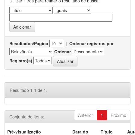
Utilizar filtros para refinar o resultado de busca.
Resultados/Página
|
Ordenar registros por
Ordenar
Registro(s)
Resultado 1-1 de 1.
Anterior
1
Próximo
Conjunto de itens:
Pré-visualização
Data do
Título
Aut