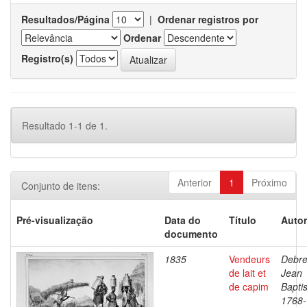
Resultados/Página
|
Ordenar registros por
Ordenar
Registro(s)
Resultado 1-1 de 1.
Anterior
1
Próximo
Conjunto de itens:
Pré-visualização
Data do
Título
Autor
documento
1835
Vendeurs
Debre
de lait et
Jean
de capim
Baptis
1768-