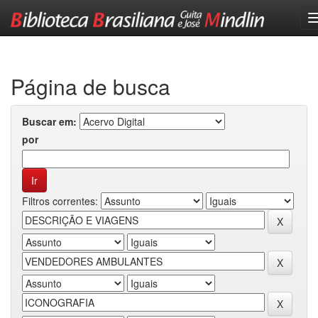
Skip
navigation
Página de busca
Buscar em:
por
Filtros correntes: